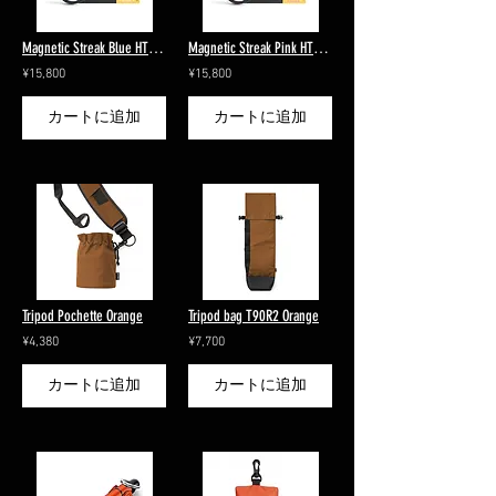
Magnetic Streak Blue HT100IV-M95 / Anamorphic
Magnetic Streak Pink HT100IV-M95 / Anamorphic
¥15,800
¥15,800
カートに追加
カートに追加
Tripod Pochette Orange
Tripod bag T90R2 Orange
¥4,380
¥7,700
カートに追加
カートに追加