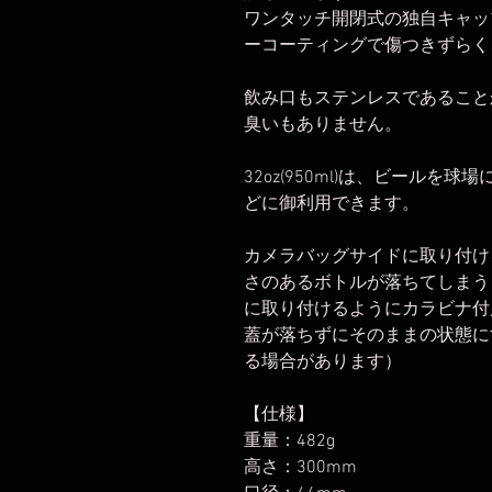
ワンタッチ開閉式の独自キャッ
ーコーティングで傷つきずらく
飲み口もステンレスであること
臭いもありません。
32oz(950ml)は、ビール
どに御利用できます。
カメラバッグサイドに取り付け
さのあるボトルが落ちてしまう
に取り付けるようにカラビナ付
蓋が落ちずにそのままの状態に
る場合があります）
【仕様】
重量：482g
高さ：300mm