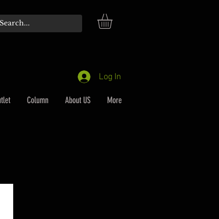
Log In
tlet
Column
About US
More