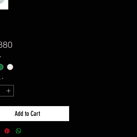
Price
880
*
y
*
Add to Cart