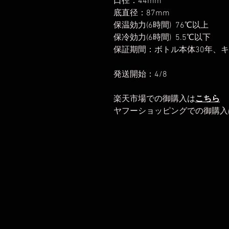
口径：44mm
底直径：87mm
保温効力(6時間) 76℃以上
保冷効力(6時間) 5.5℃以下
保証期間：ボトル本体30年、キ
発送開始：4/8
楽天市場での御購入は
こちら
ヤフーショッピングでの御購入