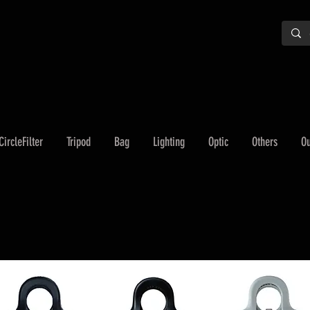
CircleFilter
Tripod
Bag
Lighting
Optic
Others
Ou