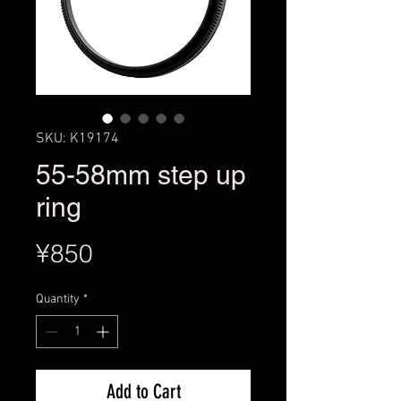
SKU: K19174
55-58mm step up
ring
Price
¥850
Quantity
*
Add to Cart