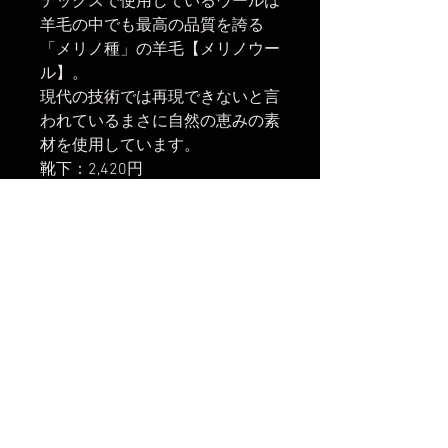
テックスで使用しているウールは
羊毛の中でも最高の品質を誇る
「メリノ種」の羊毛【メリノウー
ル】。
現代の技術では再現できないと言
われているまさに自然の恵みの素
材を使用しています。
靴下：2,420円
Sサイズ：22～24cm
Mサイズ：25～27cm
素材：ウール94％ ナイロン
3％ ポリウレタン2％ ポリエ
ステル1％
色：グレー、カーキ、ネイビー、
マスタード、オレンジ、レッド
楽天市場でのご購入は
こちら
Yahoo!ショッピングでのご購入は
こちら