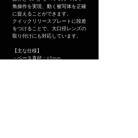
角操作を実現、動く被写体を正確
に捉えることができます。
クイックリリースプレートに段差
をつけることで、大口径レンズの
取り付けにも対応しています。
【主な仕様】
・ベース直径：65mm
・ネジ穴：UNC 3/8-16
・耐荷重：5kg (カウンターバラ
ンス力 2.4kg)
・高さ：106mm
・カメラ取り付けネジ：UNC 1/4-
20
・重量：820g
楽天市場でのご購入は
こちら
Yahoo!ショッピングでのご購入は