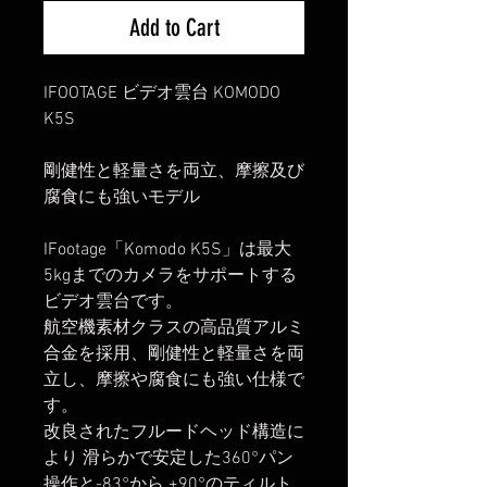
Add to Cart
IFOOTAGE ビデオ雲台 KOMODO
K5S
剛健性と軽量さを両立、摩擦及び
腐食にも強いモデル
IFootage「Komodo K5S」は最大
5kgまでのカメラをサポートする
ビデオ雲台です。
航空機素材クラスの高品質アルミ
合金を採用、剛健性と軽量さを両
立し、摩擦や腐食にも強い仕様で
す。
改良されたフルードヘッド構造に
より 滑らかで安定した360°パン
操作と-83°から +90°のティルト