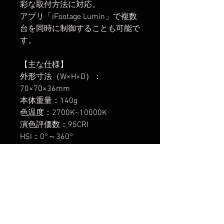
彩な取付方法に対応。
アプリ「iFootage Lumin」で複数
台を同時に制御することも可能で
す。
【主な仕様】
外形寸法（W×H×D）：
70×70×36mm
本体重量：140g
色温度：2700K~10000K
演色評価数：95CRI
HSI：0°～360°
彩度：0～100％
調光範囲：0～100％
グリーン/マゼンタ調整：-1～+1
Bluetooth：BLE5.1
充電ポート：USB Type-C
充電電源：5V/1A
最大出力：4W