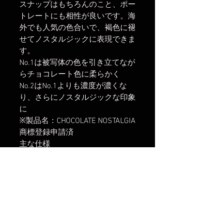
スナップはもちろんのこと、ポー
トレートにも相性が良いです。海
外でも人気の色合いで、褐色に褪
せてノスタルジックに表現できま
す。
No.1は被写体の色を引き立てなが
らチョコレート色に柔らかく
No.2はNo.1よりも濃度が濃くな
り、さらにノスタルジックな印象
に
※製品名：CHOCOLATE NOSTALGIA
商標登録申請済
主な仕様
フィルター径：62mm フロント
側フィルターネジ：62mm(レン
ズキャップ・フィルター等 ※製
品の特性上、カメラおよびレンズ
との組み合わせによりオートフォ
ーカスで合焦しない場合がありま