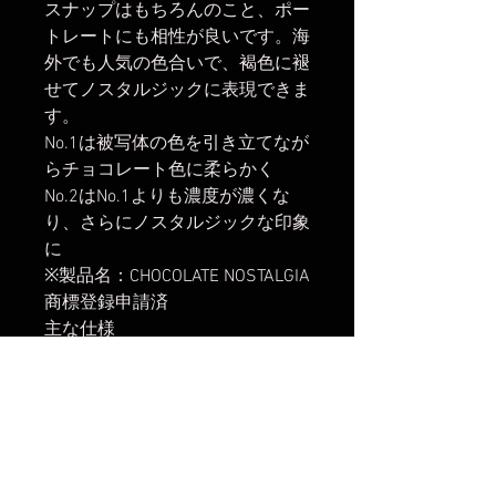
スナップはもちろんのこと、ポー
トレートにも相性が良いです。海
外でも人気の色合いで、褐色に褪
せてノスタルジックに表現できま
す。
No.1は被写体の色を引き立てなが
らチョコレート色に柔らかく
No.2はNo.1よりも濃度が濃くな
り、さらにノスタルジックな印象
に
※製品名：CHOCOLATE NOSTALGIA
商標登録申請済
主な仕様
フィルター径：82mm フロント
側フィルターネジ：82mm(レン
ズキャップ・フィルター等 ※製
品の特性上、カメラおよびレンズ
との組み合わせによりオートフォ
ーカスで合焦しない場合がありま