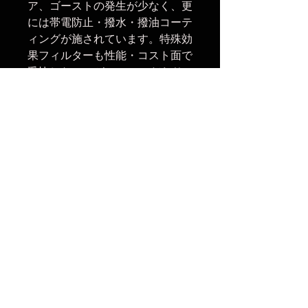
ア、ゴーストの発生が少なく、更
には帯電防止・撥水・撥油コーテ
ィングが施されています。特殊効
果フィルターも性能・コスト面で
妥協しないのがKANIのこだわり
です。
フロント側フィルターネジ：
52mm(レンズキャップ・フィル
ター等の取付可)
楽天市場でのご購入は
こちら
ヤフーショッピングでのご購入は
こちら
Amazonでの御購入は
こちら
No Reviews Yet