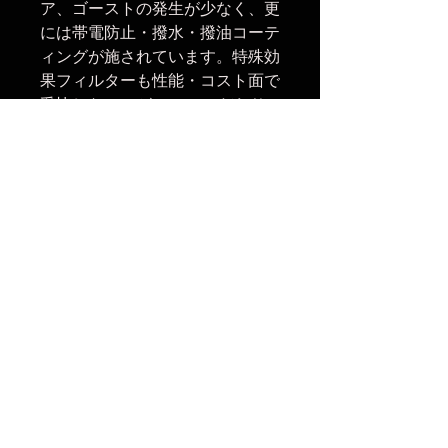
ア、ゴーストの発生が少なく、更
には帯電防止・撥水・撥油コーテ
ィングが施されています。特殊効
果フィルターも性能・コスト面で
妥協しないのがKANIのこだわり
です。
フロント側フィルターネジ：
55mm(レンズキャップ・フィル
ター等の取付可)
楽天市場でのご購入は
こちら
ヤフーショッピングでのご購入は
こちら
Amazonでの御購入は
こちら
No Reviews Yet