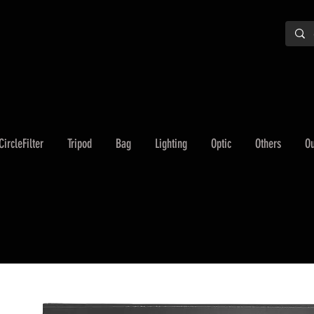
CircleFilter
Tripod
Bag
Lighting
Optic
Others
Ou