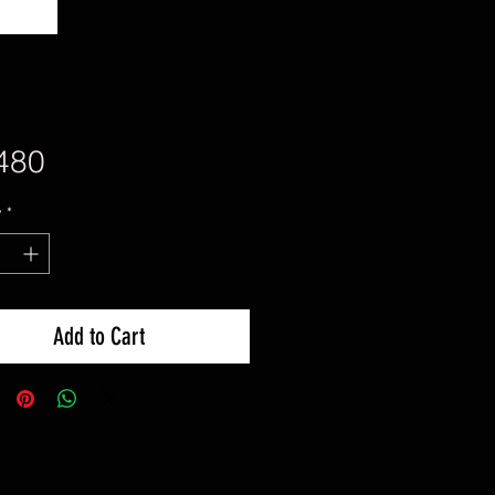
Price
480
y
*
Add to Cart