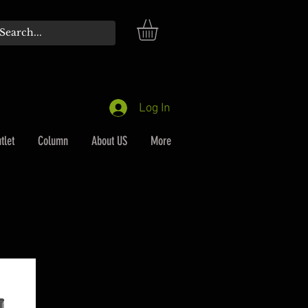
Log In
tlet
Column
About US
More