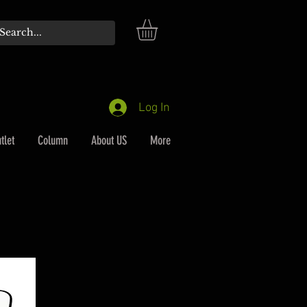
Log In
tlet
Column
About US
More