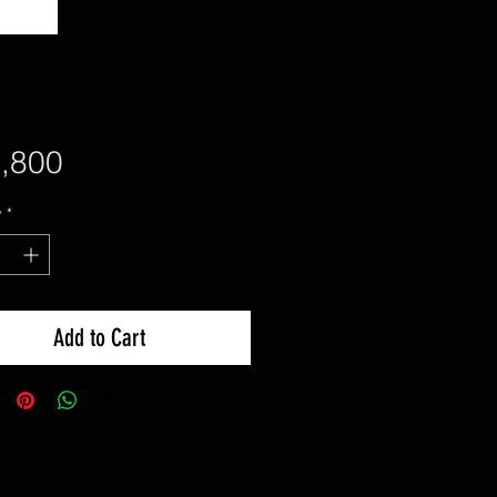
Price
,800
y
*
Add to Cart