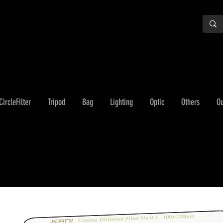
CircleFilter
Tripod
Bag
Lighting
Optic
Others
Ou