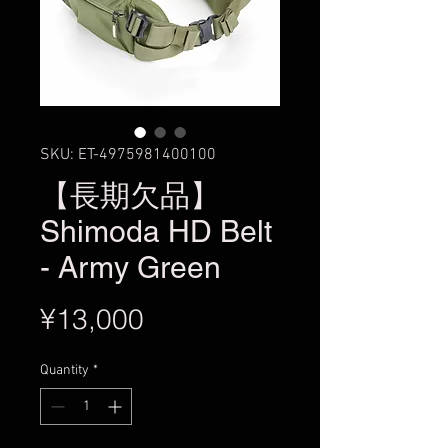
SKU: ET-4975981400100
【長期欠品】
Shimoda HD Belt
- Army Green
Price
¥13,000
Quantity
*