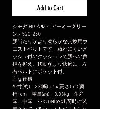
Add to Cart
シモダ HDベルト アーミーグリー
ン / 520-250
腰当たりがより柔らかな交換用ウ
エストベルトです。蒸れにくいメ
ッシュ付のクッションで腰への負
担を抑え、移動がより快適に。左
右ベルトにポケット付。
主な仕様
外寸(約)：82(幅) x 14(高さ) x 3(奥
行) cm 重量(約)：0.38kg 生産
国：中国 ※X70HDの出荷時に装
着されているウエストベルトにな
ります。
楽天市場でのご購入は
こちら
ヤフーショッピングでのご購入は