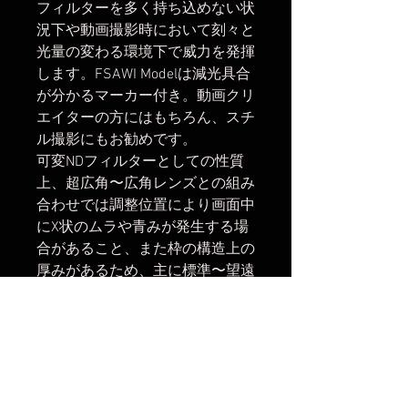
フィルターを多く持ち込めない状
況下や動画撮影時において刻々と
光量の変わる環境下で威力を発揮
します。FSAWI Modelは減光具合
が分かるマーカー付き。動画クリ
エイターの方にはもちろん、スチ
ル撮影にもお勧めです。
可変NDフィルターとしての性質
上、超広角〜広角レンズとの組み
合わせでは調整位置により画面中
にX状のムラや青みが発生する場
合があること、また枠の構造上の
厚みがあるため、主に標準〜望遠
レンズでの使用を前提に効果を体
験してみたいというビギナーの方
や動画撮影での使用を対象として
おります。
主な仕様
効果:ND2-64(1絞り〜6絞り分)+偏