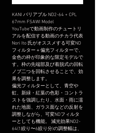
KANI バリアブル ND2-64 + CPL
67mm FSAWI Model
YouTubeで動画制作のチュートリ
アルを配信する動画のチカラ代表
Nori Ito 氏がオススメする可変ND
フィルター＋偏光フィルターで、
金色の枠が印象的な限定モデルで
す。枠の先端部及び着脱式の回転
ノブ二つを回転させることで、効
果を調整します。
偏光フィルターとして、青空や
虹、新緑・紅葉の色彩・コントラ
ストを強調したり、水面・雨に濡
れた地面、ガラス面などの反射を
調整しながら、可変NDフィルタ
ーとしても機能。 減光効果ND2-
64(1絞り〜6絞り分)の調整幅は、