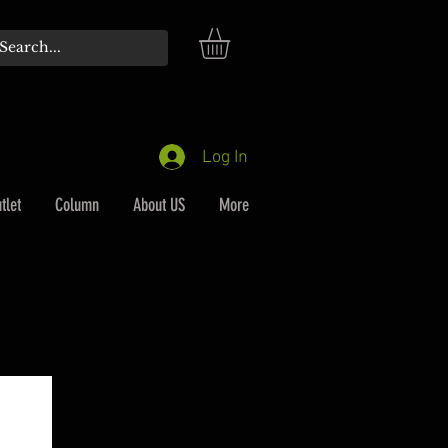
Log In
tlet
Column
About US
More