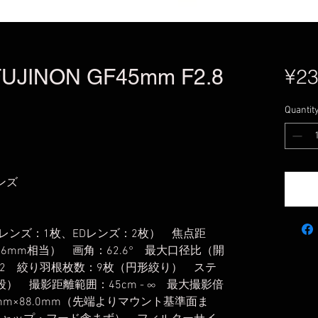
INON GF45mm F2.8
¥23
Quantit
ンズ
面レンズ：1枚、EDレンズ：2枚） 焦点距
36mm相当） 画角：62.6° 最大口径比（開
F32 絞り羽根枚数：9枚（円形絞り） ステ
段） 撮影距離範囲：45cm - ∞ 最大撮影倍
0mm×88.0mm（先端よりマウント基準面ま