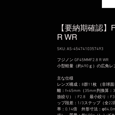
【要納期確認】FUJ
R WR
SKU: AS-4547410357493
フジノン GF45MMF2.8 R WR
小型軽量（約490ｇ）の広角レ
主な仕様
レンズ構成：8群11枚 （非球
離：f=45mm（35mm判換算：
放絞り）：F2.8 最小絞り：
ップ段差：1/3ステップ（全22
率：0.14倍 外形寸法：φ84.