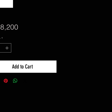
Price
8,200
y
*
Add to Cart