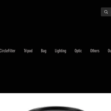
CircleFilter
Tripod
Bag
Lighting
Optic
Others
Ou