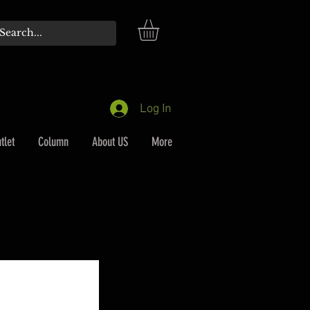
Log In
tlet
Column
About US
More