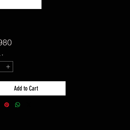
Price
980
y
*
Add to Cart