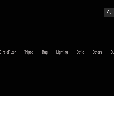
CircleFilter
Tripod
Bag
Lighting
Optic
Others
Ou