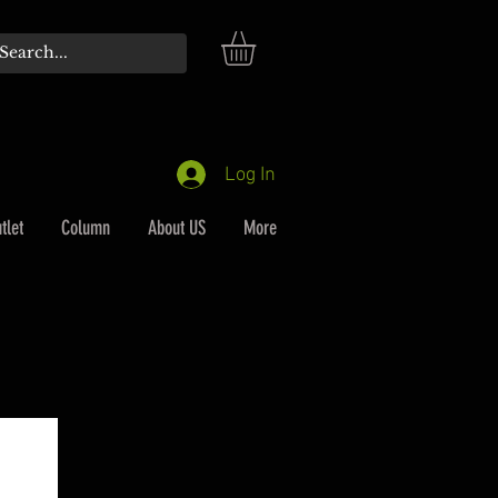
Log In
tlet
Column
About US
More