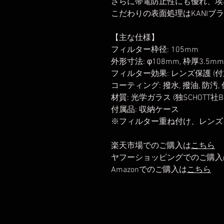
さらに帯電防止性にも優れ、埃
こだわりの表面処理はKANIブ
【主な仕様】
フィルター枠径: 105mm
外形寸法: φ108mm, 枠厚3.5mm
フィルター効果: レンズ保護 (付
コーティング: 撥水, 撥油, 防汚,
材質: 光学ガラス (独SCHOTT社B2
付属品: 収納ケース
※フィルター重ね付け、レンズ
楽天市場でのご購入は
こちら
ヤフーショッピングでのご購入
Amazonでのご購入は
こちら