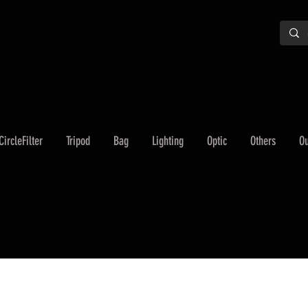
CircleFilter
Tripod
Bag
Lighting
Optic
Others
Ou