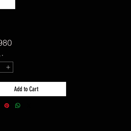
Price
980
y
*
Add to Cart