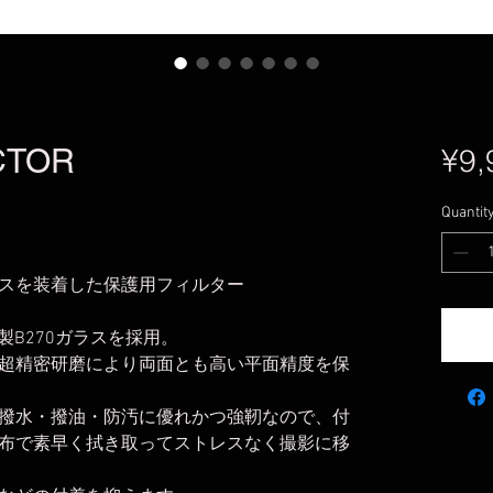
CTOR
¥9,
Quantit
スを装着した保護用フィルター
社製B270ガラスを採用。
超精密研磨により両面とも高い平面精度を保
撥水・撥油・防汚に優れかつ強靭なので、付
布で素早く拭き取ってストレスなく撮影に移