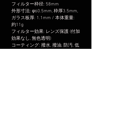
フィルター枠径: 58mm
外形寸法: φ60.5mm, 枠厚3.5mm,
ガラス板厚: 1.1mm / 本体重量:
約11g
フィルター効果: レンズ保護 (付加
効果なし, 無色透明)
コーティング: 撥水, 撥油, 防汚, 低
反射
材質: 光学ガラス (独SCHOTT社
B270)
付属品: 収納ケース
※レンズキャップ・フィルター等
の取付可
楽天市場でのご購入は
こちら
ヤフーショッピングでのご購入は
こちら
Amazonでのご購入は
こちら