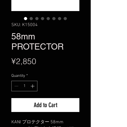
SKU: K15004
58mm
PROTECTOR
Price
¥2,850
Quantity
*
Add to Cart
KANI プロテクター 58mm