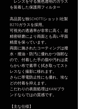
レンズを守る無色透明のガラス
を装着した保護用フィルター
高品質な独SCHOTT(ショット)社製
B270ガラスを採用。
可視光の透過率が非常に高く、超
精密研磨により両面とも高い平面
精度を保っています。
両面に施されたコーティングは撥
水・撥油・防汚に優れかつ強靭な
ので、付着した手の脂や汚れは柔
らかい布で素早く拭き取ってスト
レスなく撮影に移れます。
さらに帯電防止性にも優れ、埃な
どの付着を抑えます。
こだわりの表面処理はKANIブラ
ンドならではの質感です。
【主な仕様】