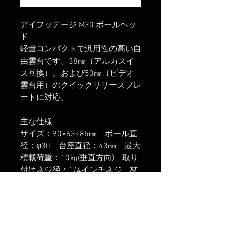
アイフッテージ M30 ボールヘッ
ド
軽量コンパクトで汎用性の高い自
由雲台です。38㎜（アルカスイ
ス互換）、および50㎜（ビデオ
雲台用）のクイックリリースプレ
ートに対応。
主な仕様
サイズ：90×63×85㎜ ボール直
径：φ30 台座直径：43㎜ 最大
積載荷重：10㎏(垂直方向) 取り
付けネジ径：1/4インチネジ 材
質：アルミニウム合金
楽天市場でのご購入は
こちら