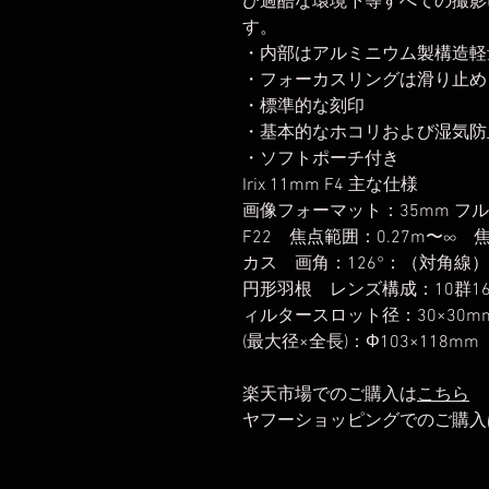
び過酷な環境下等すべての撮影
す。
・内部はアルミニウム製構造軽
・フォーカスリングは滑り止め
・標準的な刻印
・基本的なホコリおよび湿気防
・ソフトポーチ付き
Irix 11mm F4 主な仕様
画像フォーマット：35mm フル
F22 焦点範囲：0.27m〜
カス 画角：126°：（対角線
円形羽根 レンズ構成：10群
ィルタースロット径：30×30
(最大径×全長)：Φ103×118mm
楽天市場でのご購入は
こちら
ヤフーショッピングでのご購入