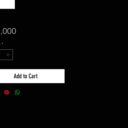
Price
,000
y
*
Add to Cart