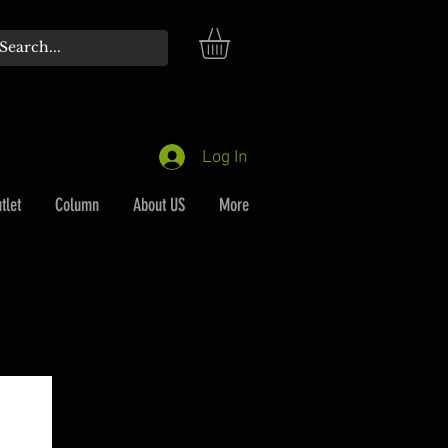
Log In
tlet
Column
About US
More