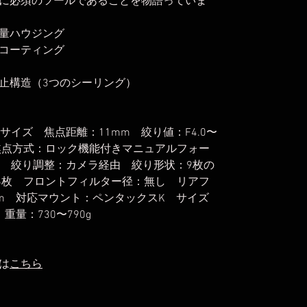
に必須のツールであることを物語っていま
量ハウジング
コーティング
止構造（3つのシーリング）
サイズ 焦点距離：11mm 絞り値：F4.0〜
∞ 焦点方式：ロック機能付きマニュアルフォー
） 絞り調整：カメラ経由 絞り形状：9枚の
16枚 フロントフィルター径：無し リアフ
mm 対応マウント：ペンタックスK サイズ
 重量：730〜790g
は
こちら