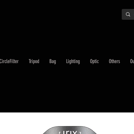
CircleFilter
Tripod
Bag
Lighting
Optic
Others
Ou