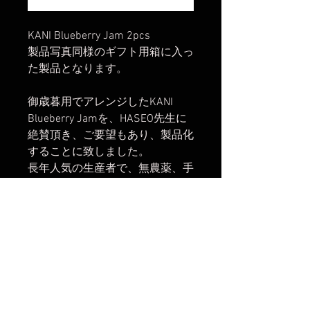
KANI Blueberry Jam 2pcs
製品写真同様のギフト用箱に入っ
た製品となります。
御歳暮用でアレンジしたKANI
Blueberry Jamを、HASEO先生に
絶賛頂き、ご要望もあり、製品化
することに致しました。
長年人気の生産者で、無農薬、手
入れが行き届いた、昔ながらの製
法で真心込めて作られた手作り
100％のジャムです。（新潟能生
産）