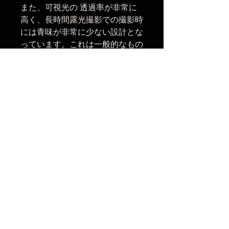
また、可視光の 透過率が非常に
高く、長時間露光撮影での撮影時
には青味が非常に少ない設計とな
っています。これは一般的なもの
と異なることを実感します。撥
油、防水、防塵のコーティングが
非常に強く、一般の布でも拭ける
程で、特に手の油等をサッと拭け
て撮影に移れるのがありがたい。
一般的には専用のパットや布で拭
かなければならない。
【関連商品】
・
Premium Hard GND 0.6
100x150mm
（フレームなし汎用
仕様品）
楽天市場でのご購入は
こちら