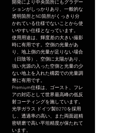
開発により中央箇所にもグラデー
ションがしっかりあり、一般的な
透明箇所とND箇所がくっきり分
かれている仕様でないことから使
いやすい仕様となっています。
使用用途は、輝度差の大きい撮影
時に有用です。空側の光量があ
り、地上側の光量が足りない場合
（日陰等）、空側に太陽があり、
強い光源の入った空側と光量の少
ない地上を入れた構図での光量調
整に有用です。
Premium仕様は、ゴースト、フレ
アの対応として世界最高峰の低反
射コーティングを施しています。
光学ガラス ドイツ製B270を採用
し、透過率の高い、また両面超精
密研磨で高い平坦精度が保たれて
います。