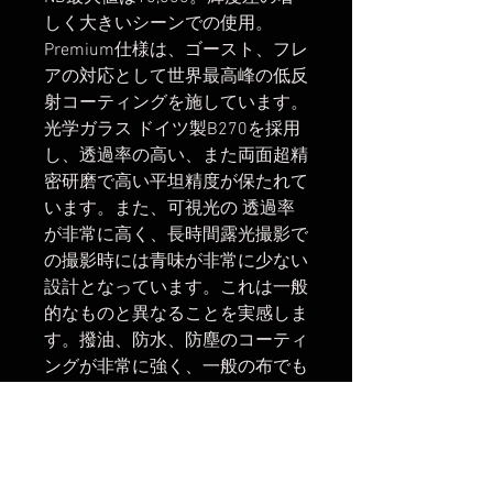
しく大きいシーンでの使用。
Premium仕様は、ゴースト、フレ
アの対応として世界最高峰の低反
射コーティングを施しています。
光学ガラス ドイツ製B270を採用
し、透過率の高い、また両面超精
密研磨で高い平坦精度が保たれて
います。また、可視光の 透過率
が非常に高く、長時間露光撮影で
の撮影時には青味が非常に少ない
設計となっています。これは一般
的なものと異なることを実感しま
す。撥油、防水、防塵のコーティ
ングが非常に強く、一般の布でも
拭ける程で、特に手の油等をサッ
と拭けて撮影に移れるのがありが
たい。一般的には専用のパットや
布で拭かなければならない。