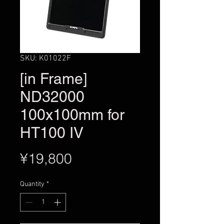
SKU: K01022F
[in Frame]
ND32000
100x100mm for
HT100 IV
Price
¥19,800
Quantity
*