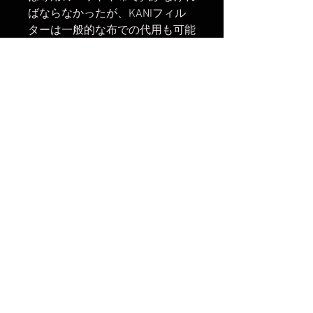
ばならなかったが、KANIフィル
ターは一般的な布での代用も可能
で、手の油などの汚れをサッと拭
けて撮影に移れます。
高濃度角形ガラスフィルター
厚み：2mm
楽天市場でのご購入は
こちら
ヤフーショッピングでのご購入は
こちら
Amazonでのご購入は
こちら
No Reviews Yet
Share your thoughts. Be the first to
leave a review.