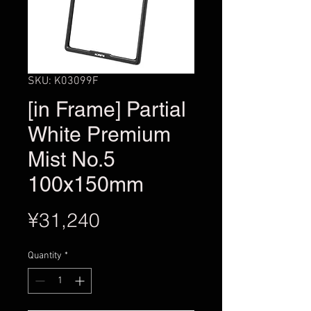
SKU: K03099F
[in Frame] Partial
White Premium
Mist No.5
100x150mm
Price
¥31,240
Quantity
*