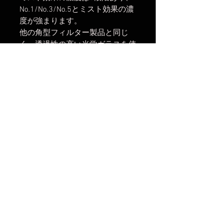
No.1/No.3/No.5とミスト効果の濃
度が強まります。
他の角型フィルター製品と同じ
く、透過性の高い光学ガラスを使
用しております。
【発送開始】
2025年9月9日
楽天市場でのご購入は
こちら
Yahoo!ショッピングでのご購入は
こちら
Amazonでのご購入は
こちら
No Reviews Yet
Share your thoughts. Be the first to