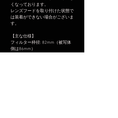
くなっております。
レンズフードを取り付けた状態で
は装着ができない場合がございま
す。
【主な仕様】
フィルター枠径: 82mm（被写体
側は86mm）
外形寸法: φ91mm, 枠厚8.5mm /
本体重量: 約60g
フィルター効果: 減光（可変: 1～
5段）、偏光
コーティング: 撥水, 撥油, 防汚, 低
反射
材質: 光学ガラス (AGC社日本製ガ
ラス)
付属品: 収納ケース
※レンズキャップ・フィルター等