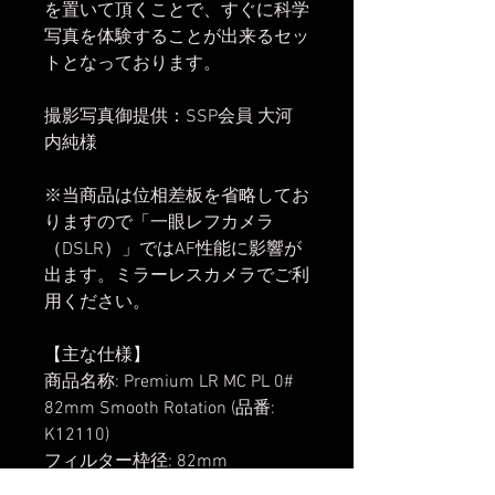
を置いて頂くことで、すぐに科学
写真を体験することが出来るセッ
トとなっております。
撮影写真御提供：SSP会員 大河
内純様
※当商品は位相差板を省略してお
りますので「一眼レフカメラ
（DSLR）」ではAF性能に影響が
出ます。ミラーレスカメラでご利
用ください。
【主な仕様】
商品名称: Premium LR MC PL 0#
82mm Smooth Rotation (品番:
K12110)
フィルター枠径: 82mm
外形寸法: φ85.5mm, 枠厚5.5mm