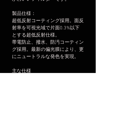
製品仕様：
超低反射コーティング採用。面反
射率を可視光域で片面0.3%以下
とする超低反射仕様。
帯電防止、撥水、防汚コーティン
グ採用。最新の偏光膜により、更
にニュートラルな発色を実現。
主な仕様
フロント側フィルターネジ：
77mm(レンズキャップ・フィル
ター等の取付可)
効果: 偏光
【発送開始】
2024年8月28日