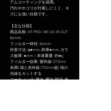
アムコーティングを採用。
汚れやホコリが付着しにくく、キ
ズにも強い仕様です。
【主な仕様】
商品名称: HT PRO+ MC UV-IR-CUT
86mm
フィルター枠径: 86mm
外形寸法: φ●mm, 枠厚●mm, ガラ
ス板厚: ●mm / 本体重量: 約●g
フィルター効果: 紫外線 (370nm
未満) 域と赤外線 (750nm超) 域の
光線をカットする
コーティング: 撥水, 撥油, 防汚, 低
反射 材質: 光学ガラス (独
SCHOTT社B270)
付属品: 収納ケース
※レンズキャップ・フィルター等
の取付可