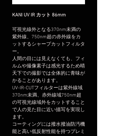
KANI UV IR カット 86mm
可視光線外となる370nm未満の
紫外線、750nm超の赤外線をカ
ットするシャープカットフィルタ
ー。
人間の目には見えなくても、フィ
ルムや撮像素子は感光するため晴
天下での撮影では全体的に青味が
かることがあります。
UV-IR-CUTフィルターは紫外線域
370nm未満、赤外線域750nm超
の可視光線域外をカットすること
で人の見た目に近い描写を実現し
ます。
コーティングには撥水撥油防汚機
能と高い低反射性能を持つプレミ