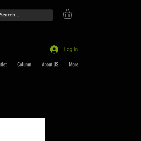
Log In
tlet
Column
About US
More