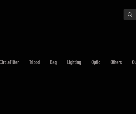
CircleFilter
Tripod
Bag
Lighting
Optic
Others
Ou