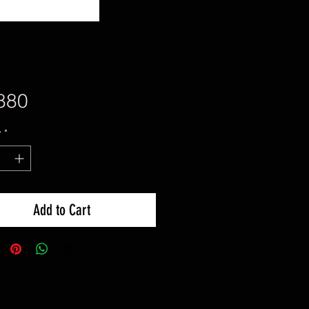
Price
880
y
*
Add to Cart