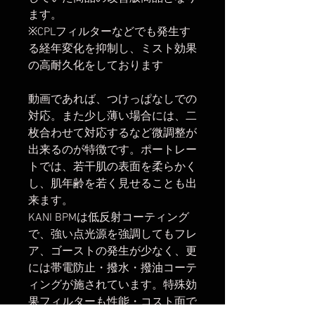
ます。
※CPLフィルターなどでも発生す
る経年変化を抑制し、ミスト効果
の高耐久化をしております
動画であれば、つけっぱなしでの
対応。また少し薄い場合には、二
枚合わせて対応するなど微調整が
出来るのが特徴です。ポートレー
トでは、若干肌の表面を柔らかく
し、肌年齢を若く見せることも出
来ます。
KANI BPMは低反射コーティング
で、強い点光源を強調してもフレ
ア、ゴーストの発生が少なく、更
には帯電防止・撥水・撥油コーテ
ィングが施されています。特殊効
果フィルターも性能・コスト面で