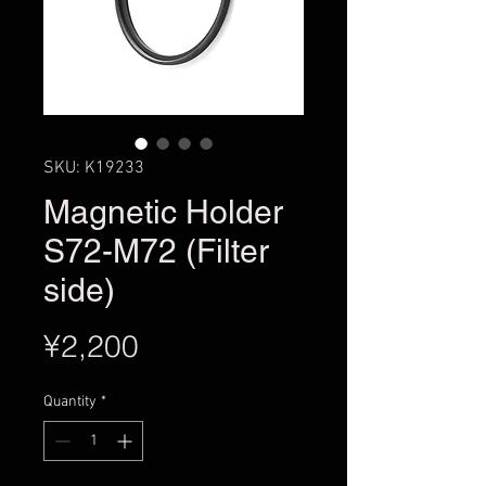
SKU: K19233
Magnetic Holder
S72-M72 (Filter
side)
Price
¥2,200
Quantity
*