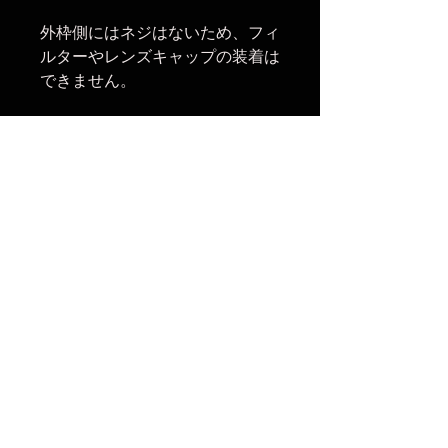
外枠側にはネジはないため、フィ
ルターやレンズキャップの装着は
できません。
【関連商品】
HT100 IV-S82-M95 マグネットア
ダプターリング
HT100 IV-105mm アダプターリン
グ
楽天市場でのご購入は
こちら
ヤフーショッピングでのご購入は
こちら
Amazonでのご購入は
こちら