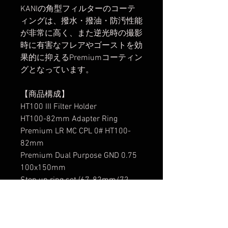
KANIの角型フィルターのコーテ
ィングは、撥水・撥油・防汚性能
が非常に高く、また逆光時の撮影
時に有害なフレアやゴーストを効
果的に抑えるPremiumコーティン
グとなっています。
【商品構成】
HT100 III Filter Holder
HT100-82mm Adapter Ring
Premium LR MC CPL 0# HT100-
82mm
Premium Dual Purpose GND 0.75
100x150mm
Step up ring set (67-82mm/72-
82mm/77-82mm)
2スロット用止めねじ 4本 (8mm)
遮光用ウレタン左右各1枚