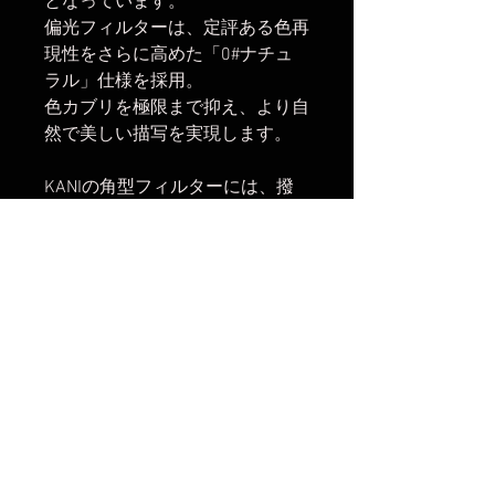
となっています。
偏光フィルターは、定評ある色再
現性をさらに高めた「0#ナチュ
ラル」仕様を採用。
色カブリを極限まで抑え、より自
然で美しい描写を実現します。
KANIの角型フィルターには、撥
水・撥油・防汚性能に優れた高機
能コーティングを採用。
さらに、逆光時に発生しやすいフ
レアやゴーストを効果的に抑える
「Premiumコーティング」を施し
ています。
セットにはフィルターホルダーが
含まれておりませんので、別途ご
用意ください。