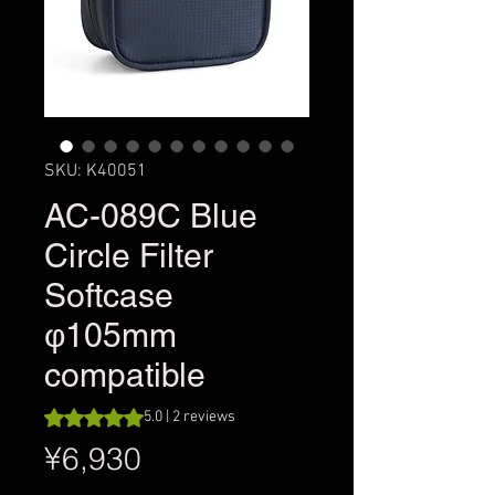
SKU: K40051
AC-089C Blue
Circle Filter
Softcase
φ105mm
compatible
Rating is 5.0 out of five stars based on 2 reviews
5.0 | 2 reviews
Price
¥6,930