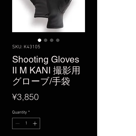
SKU: K43105
Shooting Gloves
II M KANI 撮影用
グローブ/手袋
Price
¥3,850
Quantity
*