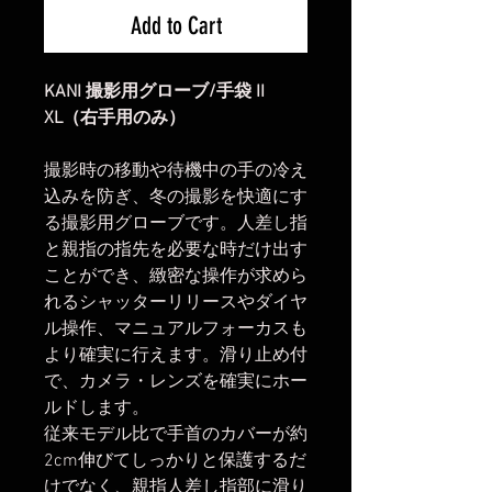
Add to Cart
KANI 撮影用グローブ/手袋 II
XL（右手用のみ）
撮影時の移動や待機中の手の冷え
込みを防ぎ、冬の撮影を快適にす
る撮影用グローブです。人差し指
と親指の指先を必要な時だけ出す
ことができ、緻密な操作が求めら
れるシャッターリリースやダイヤ
ル操作、マニュアルフォーカスも
より確実に行えます。滑り止め付
で、カメラ・レンズを確実にホー
ルドします。
従来モデル比で手首のカバーが約
2cm伸びてしっかりと保護するだ
けでなく、親指人差し指部に滑り