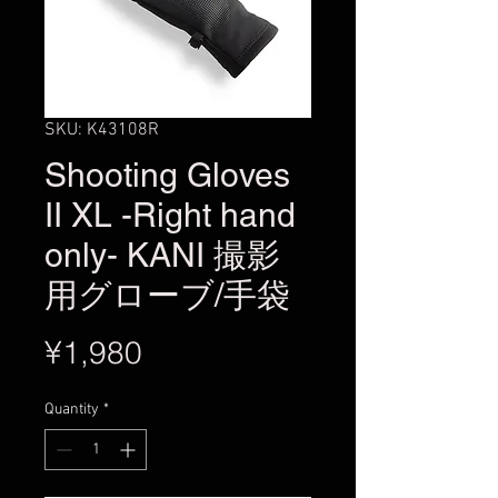
SKU: K43108R
Shooting Gloves
II XL -Right hand
only- KANI 撮影
用グローブ/手袋
Price
¥1,980
Quantity
*