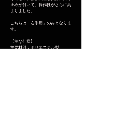
止めが付いて、操作性がさらに高
まりました。
こちらは「右手用」のみとなりま
す。
【主な仕様】
主要材質：ポリエステル製
外形寸法：全長 270mm
手首周り：100mm
【関連商品】
・
Shooting Gloves Ⅱ XL
・
Shooting Gloves Ⅱ XL -Left-
【発送開始】
2024年3月22日