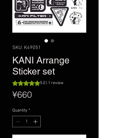
SKU: K49051
KANI Arrange
Sticker set
Rating is 5.0 out of five stars based on 1 review
5.0 | 1 review
Price
¥660
Quantity
*