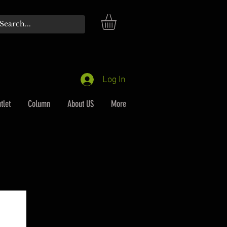
Log In
tlet
Column
About US
More