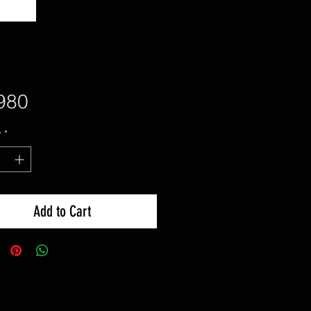
Price
980
y
*
Add to Cart