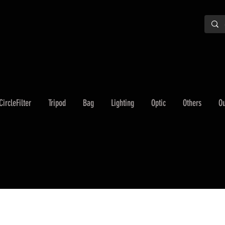
CircleFilter
Tripod
Bag
Lighting
Optic
Others
Ou