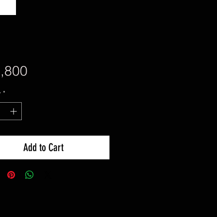
Price
,800
y
*
Add to Cart