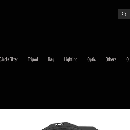
CircleFilter
Tripod
Bag
Lighting
Optic
Others
Ou