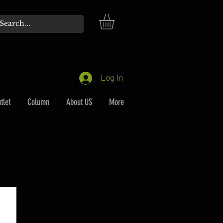
Log In
tlet
Column
About US
More