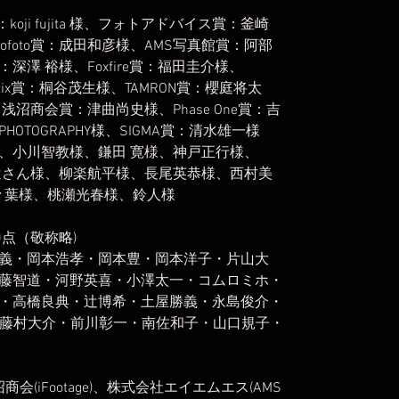
koji fujita 様、フォトアドバイス賞：釜崎
Leofoto賞：成田和彦様、AMS写真館賞：阿部
澤 裕様、Foxfire賞：福田圭介様、
ttix賞：桐谷茂生様、TAMRON賞：櫻庭将太
様、浅沼商会賞：津曲尚史様、Phase One賞：吉
YPHOTOGRAPHY様、SIGMA賞：清水雄一様
、小川智教様、鎌田 寛様、神戸正行様、
辻さん様、柳楽航平様、長尾英恭様、西村美
屋奈々葉様、桃瀬光春様、鈴人様
0点（敬称略)
義・岡本浩孝・岡本豊・岡本洋子・片山大
藤智道・河野英喜・小澤太一・コムロミホ・
・高橋良典・辻博希・土屋勝義・永島俊介・
広・藤村大介・前川彰一・南佐和子・山口規子・
会(iFootage)、株式会社エイエムエス(AMS