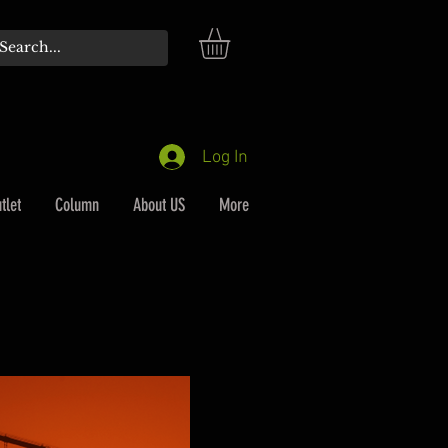
Log In
tlet
Column
About US
More