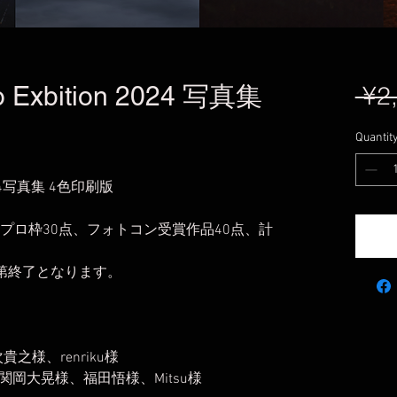
to Exbition 2024 写真集
 ¥2
Quantit
on 2024写真集 4色印刷版
品プロ枠30点、フォトコン受賞作品40点、計
次第終了となります。
次貴之様、renriku様
岡大晃様、福田悟様、Mitsu様