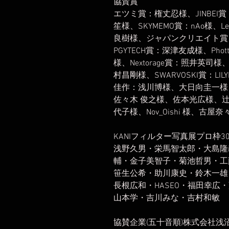
協賛賞
エツミ賞：権丈忍様、JINBEI賞：
笙様、SKYMEMO賞：nAo様、
良樹様、ジャパンクリエイト賞：深
PGYTECH賞：深津友成様、Pho
様、Nextorage賞：照井英司
村昌剛様、SWARVOSKI賞：LIL
佳作：浅川博様、大日向圭一様
佐々木 俊之様、佐本光広様、
代子様、Nov_Oishi 様、古
KANIフィルター写真展プロ枠3
浅野久男・栄馬智太郎・大島隆
輔・金子美智子・菊池哲男・工
笹生公希・助川康史・鈴木一雄
長根広和・HASEO・福田幸
山本学・吉川みな・吉村和敏
協賛企業(五十音順)株式会社浅沼商