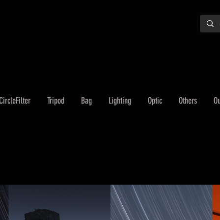
CircleFilter
Tripod
Bag
Lighting
Optic
Others
Ou