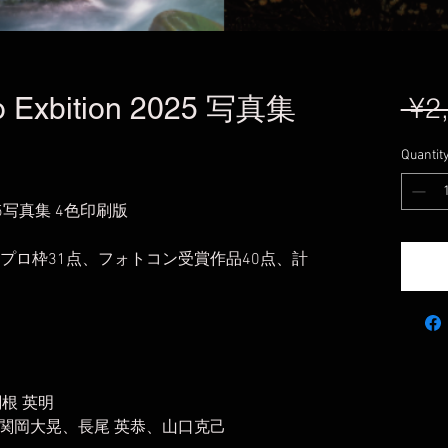
to Exbition 2025 写真集
 ¥2
Quantit
on 2025写真集 4色印刷版
品プロ枠31点、フォトコン受賞作品40点、計
根 英明
関岡大晃、長尾 英恭、山口克己