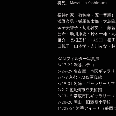
将晃、Masataka Yoshimura
招待作家（敬称略・五十音順）
浅野久男・栄馬智太郎・大島隆
金子美智子・菊池哲男・工藤智
公希・助川康史・鈴木一雄・高
俊介・長根広和・HASEO・福
口規子・山本学・吉川みな・林
KANIフィルター写真展
6/17-22 渋谷ルデコ
6/24-29 名古屋・市民ギャラ
7/4-9 京都・AMS写真館
8/19-31 阿蘇・ギャラリーカ
9/2-7 北九州市立美術館
9/13-15 帯広市民ギャラリー
9/20-28 岡山・旧遷喬小学校
11/22-24 岩手アイーナ（