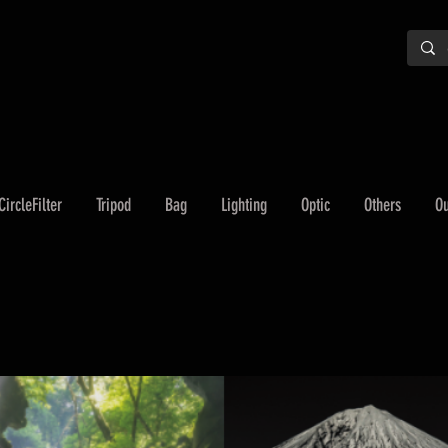
CircleFilter
Tripod
Bag
Lighting
Optic
Others
Ou