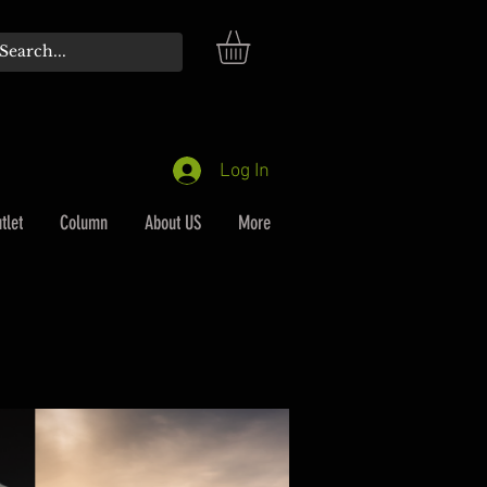
Log In
tlet
Column
About US
More