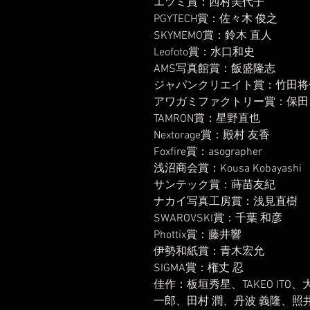
エツミ賞：西村美代子
PGYTECH賞：佐々木 俊之
SKYMEMO賞：鈴木 直人
Leofoto賞：水口和史
AMS写真館賞：飯盛隆志
ジャパンクリエイト賞：竹田将
アワガミファクトリー賞：保田
TAMRON賞：星野直也
Nextorage賞：殿村 友香
Foxfire賞：asographer
浅沼商会賞：Kousa Kobayashi
サンテック賞：蒔苗友紀
ナカイ写真工房賞：浅見直樹
SWAROVSKI賞：千葉 和彦
Phottix賞：藤井響
伊勢和紙賞：青木宏允
SIGMA賞：権丈 忍
佳作：板垣秀星、TAKEO ITO
一郎、田村 潤、丹波 義隆、照