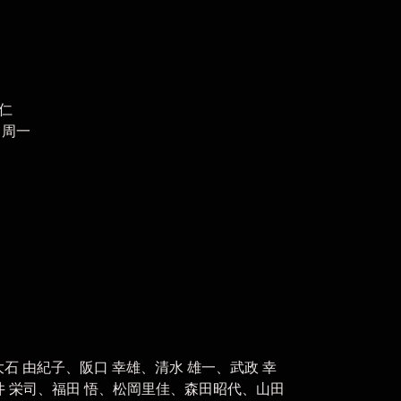
仁
 周一
、大石 由紀子、阪口 幸雄、清水 雄一、武政 幸
井 栄司、福田 悟、松岡里佳、森田昭代、山田