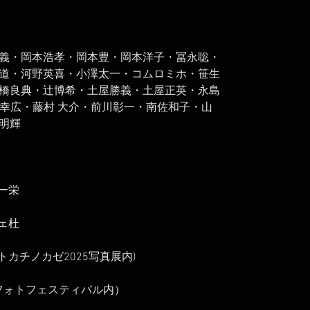
義・岡本浩孝・岡本豊・岡本洋子・冨永聡・
道・河野英喜・小澤太一・コムロミホ・笹生
橋良典・辻博希・土屋勝義・土屋正英・永島
田幸広・藤村 大介・前川彰一・南佐和子・山
明輝
リー栄
フェ杜
（トカチノカゼ2025写真展内)
盛岡フォトフェスティバル内）