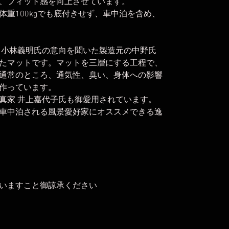
、フィット感を向上させています。
重100kgでも底付きせず、車中泊を含め、
 小林義明氏の意向を聞いた製造元の中野氏
たマットです。マットを三層にする工程で、
通常のところ、通気性、臭い、身体への影響
作っています。
真家 井上嘉代子氏も御愛用されています。
車中泊される風景愛好家にオススメできる逸
いますこと御諒承ください