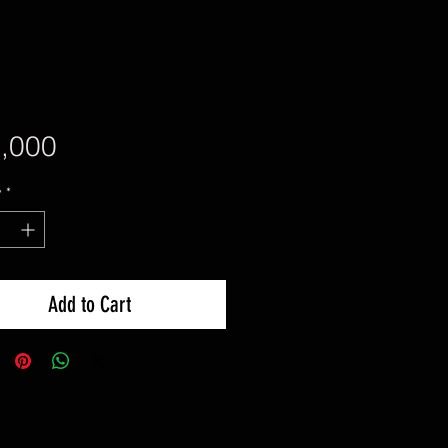
Price
,000
y
*
Add to Cart