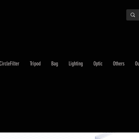
CircleFilter
Tripod
Bag
Lighting
Optic
Others
Ou