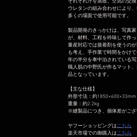
それぞれ汗を蒸散、空気の交換
ウレタンの組み合わせにより、体
多くの場面で使用可能です。
製品開発のきっかけは、写真家
が、材料、工程を吟味して作っ
量産対応では接着剤を使うのが
も考え、手作業で時間をかけて
年の半分を車中泊されている写
職人肌の中野氏が作るマット、
品となっています。
【主な仕様】
外形寸法：約1850×600×33mm
重量：約2.2kg
※縫製品につき、個体差がござ
ヤフーショッピングは
こちら
楽天市場での御購入は
こちら