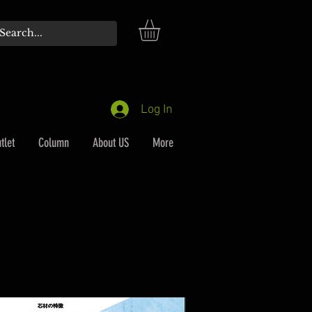
Log In
tlet
Column
About US
More