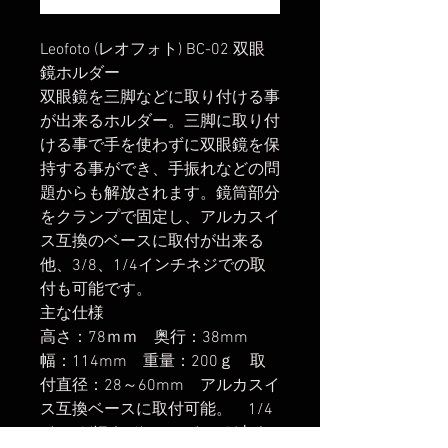
Leofoto (レオフォト) BC-02 双眼
鏡ホルダー
双眼鏡を三脚などに取り付ける事
が出来るホルダー。三脚に取り付
ける事で手を使わずに双眼鏡を保
持する事ができ、手振れなどの問
題からも解放されます。鏡筒部分
をクランプで固定し、アルカスイ
ス互換のベースに取付が出来る
他、3/8、1/4インチネジでの取
付も可能です。
主な仕様
高さ：78ｍｍ 奥行：38mm
幅：114mm 重量：200ｇ 取
付直径：28～60mm アルカスイ
ス互換ベースに取付可能。 1/4
インチ(細ネジ)、3/8インチ(太ネ