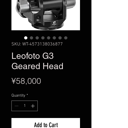
SKU: WT-4573138036877
Leofoto G3
Geared Head
Price
¥58,000
Quantity
*
Add to Cart