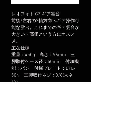
レオフォト G3 ギア雲台
前後/左右の2軸方向へギア操作可
能な雲台。これまでのギア雲台が
大きい・高価という方にオスス
メ。
主な仕様
重量：450g 高さ：96mm 三
脚取付ベース径：50mm 付加機
能：パン 付属プレート：BPL-
50N 三脚取付ネジ：3/8(太ネ
ジ）
楽天市場でのご購入は
こちら
ヤフーショッピングでのご購入は
こちら
Amazonでのご購入は
こちら