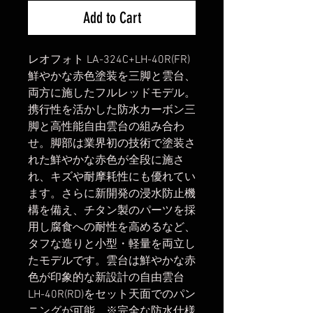
Add to Cart
レオフォト LA-324C+LH-40R(FR)
鮮やかな赤色塗装を三脚と雲台、
両方に施したフルレッドモデル。
携行性を活かした防水カーボン三
脚と高性能自由雲台の組み合わ
せ。脚部は業界初の技術で塗装さ
れた鮮やかな赤色が全段に施さ
れ、キズや耐摩耗性にも優れてい
ます。さらに新開発の浸水防止機
構を備え、チタン製のパーツを採
用し腐食への耐性を高めるなど、
タフな造りと小型・軽量を両立し
たモデルです。雲台は鮮やかな赤
色が印象的な新設計の自由雲台
LH-40R(RD)をセット天面でのパン
ニングが可能。※完全な防水仕様