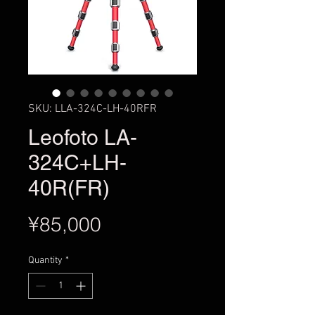
SKU: LLA-324C-LH-40RFR
Leofoto LA-
324C+LH-
40R(FR)
Price
¥85,000
Quantity
*