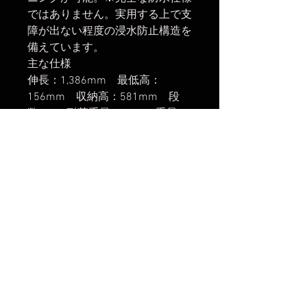
ではありません。実用する上で支
障が出ない程度の浸水防止構造を
備えています。
主な仕様
伸長：1,386mm 最低高：
156mm 収納高：581mm 段
数：4 耐荷重量：15kg 重量：
1,990g 材質：アルミ合金、カー
ボン、チタン 最大脚径：
32mm 付属品：メンテナンス工
具、専用キャリーバッグ、スパイ
ク石突 雲台：LH-40(RD)
楽天市場でのご購入は
こちら
ヤフーショッピングでのご購入は
こちら
Amazonでのご購入は
こちら