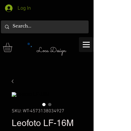
Log In
Loca Design
SKU: WT-4573138034927
Leofoto LF-16M