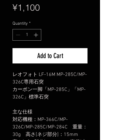
Price
¥1,100
Quantity
*
Add to Cart
レオフォト LF-16M MP-285C/MP-
326C専用石突
カーボン一脚「MP-285C」「MP-
326C」標準石突
主な仕様
対応機種：MP-366C/MP-
326C/MP-285C/MP-284C 重量：
30g 高さ[ネジ部分]：15mm