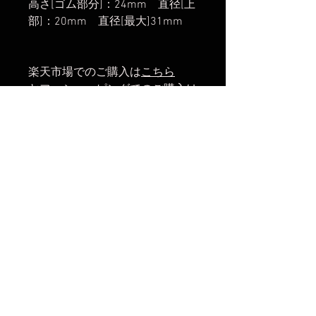
高さ[ゴム部分]：24mm 直径[上
部]：20mm 直径[最大]31mm
楽天市場でのご購入は
こちら
ヤフーショッピングでのご購入は
こちら
Amazonでのご購入は
こちら
No Reviews Yet
Share your thoughts. Be the first to
leave a review.
Leave a Review