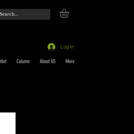
Log In
tlet
Column
About US
More