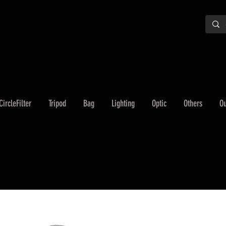
CircleFilter
Tripod
Bag
Lighting
Optic
Others
Ou