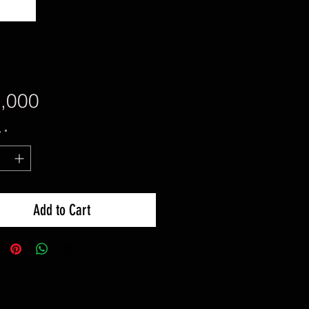
Price
,000
y
*
Add to Cart