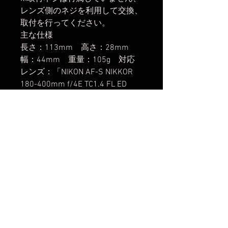
レンズ側のネジを利用して交換、
取付を行ってください。
主な仕様
長さ：113mm 高さ：28mm
幅：44mm 重量：105g 対応
レンズ：「NIKON AF-S NIKKOR
180-400mm f/4E TC1.4 FL ED
VR」「NIKON AF-S NIKKOR
300mm f/2.8G ED VR II」「NIKON
AF-S NIKKOR 500mm f/4E FL ED
VR」 アルカスイス互換ベース
に取付可能 レオフォトワンタッ
チストラップ取付可能
楽天市場でのご購入は
こちら
ヤフーショッピングでのご購入は
こちら
Amazonでのご購入は
こちら