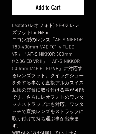
Add to Cart
Leofoto (レオフォト) NF-02 レン
ズフットfor Nikon
ニコン製のレンズ「AF-S NIKKOR
180-400mm f/4E TC1.4 FL ED
VR」「AF-S NIKKOR 300mm
f/2.8G ED VR II」「AF-S NIKKOR
500mm f/4E FL ED VR」に対応す
るレンズフット。クイックシュー
を介する事なく直接アルカスイス
互換の雲台に取り付ける事が可能
です。さらにレオフォトのワンタ
ッチストラップにも対応、ワンタ
ッチで直接レンズをストラップに
取り付けて持ち運ぶ事が出来ま
す。
※取付ネジは付属していません、